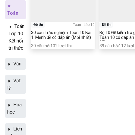
Toán
Đề thi
Toán
-
Lớp 10
Đề thi
Toán
30 câu Trắc nghiệm Toán 10 Bài
Bộ 10 Đề kiểm tra g
Lớp 10
1. Mệnh đề có đáp án (Mới nhất)
Toán 10 có đáp án 
Kết nối
10)
30
câu hỏi
102
lượt thi
39
câu hỏi
112
lượt 
tri thức
Văn
Vật
lý
Hóa
học
Lịch