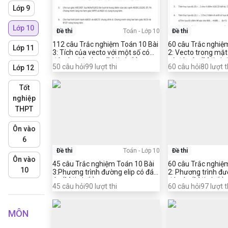
Lớp 9
Lớp 10
Đề thi
Toán
-
Lớp 10
Đề thi
112 câu Trắc nghiệm Toán 10 Bài
60 câu Trắc nghiệ
Lớp 11
3: Tích của vecto với một số có
2: Vecto trong mặt
đáp án tiếp theo (Mới nhất)
có đáp án (Mới nhấ
50
câu hỏi
99
lượt thi
60
câu hỏi
80
lượt t
Lớp 12
Tốt
nghiệp
THPT
Ôn vào
6
Đề thi
Toán
-
Lớp 10
Đề thi
Ôn vào
45 câu Trắc nghiệm Toán 10 Bài
60 câu Trắc nghiệ
10
3:Phương trình đường elip có đáp
2: Phương trình đư
án (Mới nhất)
đáp án (Mới nhất)
45
câu hỏi
90
lượt thi
60
câu hỏi
97
lượt t
MÔN