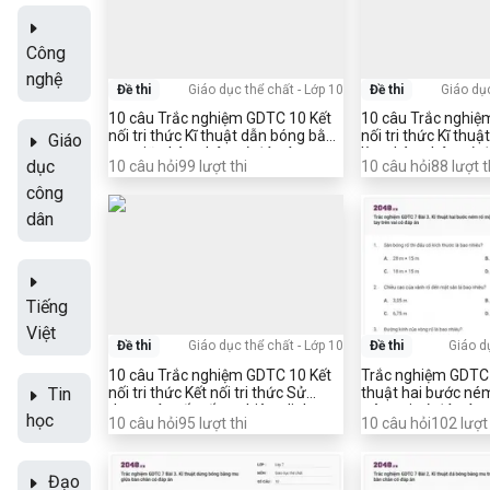
Công
nghệ
Đề thi
Giáo dục thể chất
-
Lớp 10
Đề thi
Giáo dụ
10 câu Trắc nghiệm GDTC 10 Kết
10 câu Trắc nghiệ
nối tri thức Kĩ thuật dẫn bóng bằng
nối tri thức Kĩ thu
Giáo
mu giữa bàn chân có đáp án
lòng bàn chân có đ
dục
10
câu hỏi
99
lượt thi
10
câu hỏi
88
lượt t
(Phần 2)
công
dân
Tiếng
Việt
Đề thi
Giáo dục thể chất
-
Lớp 10
Đề thi
Giáo d
10 câu Trắc nghiệm GDTC 10 Kết
Trắc nghiệm GDTC 7
nối tri thức Kết nối tri thức Sử
thuật hai bước né
Tin
dụng các yếu tố tự nhiên, dinh
trên vai có đáp án
học
10
câu hỏi
95
lượt thi
10
câu hỏi
102
lượt 
dưỡng để rèn luyện sức khỏe và
phát triển thể chất có đáp án
(Phần 2)
Đạo