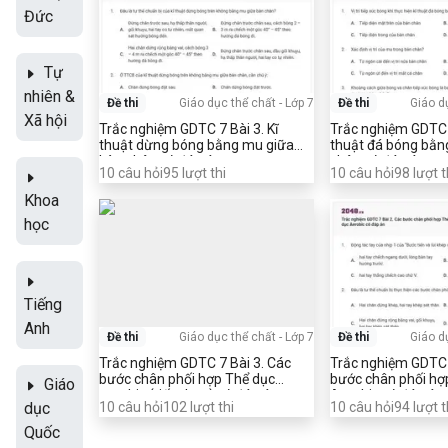
Đức
Tự
nhiên &
Đề thi
Giáo dục thể chất
-
Lớp 7
Đề thi
Giáo d
Xã hội
Trắc nghiệm GDTC 7 Bài 3. Kĩ
Trắc nghiệm GDTC 7
thuật dừng bóng bằng mu giữa
thuật đá bóng bằn
bàn chân có đáp án
chân có đáp án
10
câu hỏi
95
lượt thi
10
câu hỏi
98
lượt t
Khoa
học
Tiếng
Anh
Đề thi
Giáo dục thể chất
-
Lớp 7
Đề thi
Giáo d
Trắc nghiệm GDTC 7 Bài 3. Các
Trắc nghiệm GDTC 
bước chân phối hợp Thể dục
bước chân phối hợ
Giáo
aerobic (tiếp theo) có đáp án
Aerobic có đáp án
dục
10
câu hỏi
102
lượt thi
10
câu hỏi
94
lượt t
Quốc