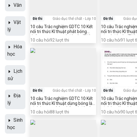
Văn
Đề thi
Giáo dục thể chất
-
Lớp 10
Đề thi
Giáo dụ
Vật
10 câu Trắc nghiệm GDTC 10 Kết
10 câu Trắc nghiệ
lý
nối tri thức Kĩ thuật phát bóng
nối tri thức Kĩ thuậ
thấp tay, cao tay có đáp án (Phần
sệt có đáp án (Phầ
10
câu hỏi
92
lượt thi
10
câu hỏi
91
lượt t
2)
Hóa
học
Lịch
sử
Đề thi
Giáo dục thể chất
-
Lớp 10
Đề thi
Giáo dụ
Địa
10 câu Trắc nghiệm GDTC 10 Kết
10 câu Trắc nghiệ
lý
nối tri thức Kĩ thuật dừng bóng lăn
nối tri thức Kĩ thu
sệt bằng gan bàn chân có đáp án
sệt bằng lòng bàn 
10
câu hỏi
88
lượt thi
10
câu hỏi
90
lượt t
(Phần 2)
(Phần 2)
Sinh
học