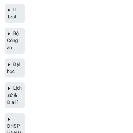
IT
Test
Bộ
Công
an
Đại
học
Lịch
sử &
Địa lí
ĐHSP