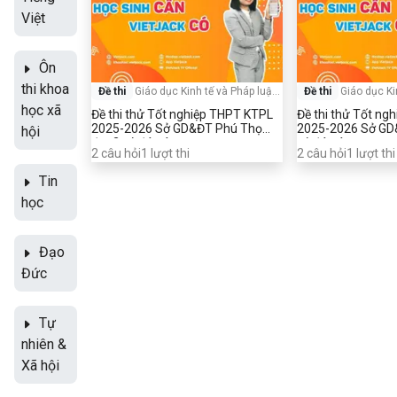
Việt
Ôn
thi khoa
Đề thi
Giáo dục Kinh tế và Pháp luật
-
Đề thi
Giáo dục Ki
Tốt nghiệp THPT
Tốt 
học xã
Đề thi thử Tốt nghiệp THPT KTPL
Đề thi thử Tốt ng
2025-2026 Sở GD&ĐT Phú Thọ
2025-2026 Sở GD
hội
đợt 2 có đáp án
có đáp án
2
câu hỏi
1
lượt thi
2
câu hỏi
1
lượt thi
Tin
học
Đạo
Đức
Tự
nhiên &
Xã hội