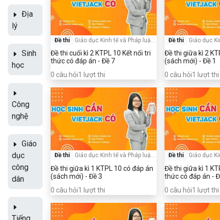
Địa
lý
Đề thi
Giáo dục Kinh tế và Pháp luật
-
Đề thi
Giáo dục Ki
Lớp 10
Sinh
Đề thi cuối kì 2 KTPL 10 Kết nối tri
Đề thi giữa kì 2 K
thức có đáp án - Đề 7
(sách mới) - Đề 1
học
0
câu hỏi
1
lượt thi
0
câu hỏi
1
lượt thi
Công
nghệ
Giáo
dục
Đề thi
Giáo dục Kinh tế và Pháp luật
-
Đề thi
Giáo dục Ki
Lớp 10
công
Đề thi giữa kì 1 KTPL 10 có đáp án
Đề thi giữa kì 1 KT
(sách mới) - Đề 3
thức có đáp án - Đ
dân
0
câu hỏi
1
lượt thi
0
câu hỏi
1
lượt thi
Tiếng