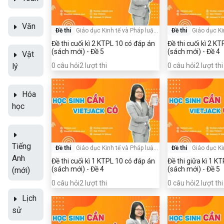
Văn
Đề thi
Giáo dục Kinh tế và Pháp luật
-
Đề thi
Giáo dục Ki
Lớp 10
Đề thi cuối kì 2 KTPL 10 có đáp án
Đề thi cuối kì 2 K
(sách mới) - Đề 5
(sách mới) - Đề 4
Vật
lý
0
câu hỏi
2
lượt thi
0
câu hỏi
2
lượt thi
Hóa
học
Tiếng
Đề thi
Giáo dục Kinh tế và Pháp luật
-
Đề thi
Giáo dục Ki
Lớp 10
Anh
Đề thi cuối kì 1 KTPL 10 có đáp án
Đề thi giữa kì 1 K
(sách mới) - Đề 4
(sách mới) - Đề 5
(mới)
0
câu hỏi
2
lượt thi
0
câu hỏi
2
lượt thi
Lịch
sử