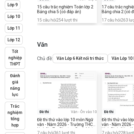
Lớp 9
15 câu trắc nghiệm Toán lớp 2
17 câu trắc nghi
Bảng chia 5 (có đáp án)
Bảng chia 2 (có 
Lớp 10
15
câu hỏi
254
lượt thi
17
câu hỏi
263
lượ
Lớp 11
Lớp 12
Văn
Tốt
nghiệp
Chủ đề:
Văn Lớp 6 Kết nối tri thức
Văn Lớp 10 K
THPT
Đánh
giá
năng
lực
Trắc
Đề thi
Văn
-
Ôn vào 10
Đề thi
nghiệm
tổng
Đề thi thử vào lớp 10 môn Ngữ
Đề thi thử vào l
văn - Năm 2026 - Trường THCS
văn - Năm 2026 
hợp
Ngô Gia Tự, Phường Bạch Mai,
Ninh Bình (Lần 1)
7
câu hỏi
361
lượt thi
7
câu hỏi
228
lượt
Hà Nội có đáp án