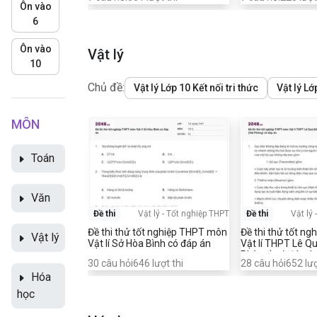
Ôn vào
6
Ôn vào
Vật lý
10
Chủ đề:
Vật lý Lớp 10 Kết nối tri thức
Vật lý Lớ
MÔN
Toán
Văn
Đề thi
Vật lý
-
Tốt nghiệp THPT
Đề thi
Vật lý
Đề thi thử tốt nghiệp THPT môn
Đề thi thử tốt n
Vật lý
Vật lí Sở Hòa Bình có đáp án
Vật lí THPT Lê Q
Phòng) có đáp á
30
câu hỏi
646
lượt thi
28
câu hỏi
652
lượ
Hóa
học