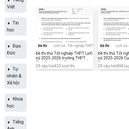
Việt
Tin
học
Đạo
Đề thi
Lịch sử
-
Tốt nghiệp THPT
Đề thi
Lịch sử
Đức
Đề thi thử Tốt nghiệp THPT Lịch
Đề thi thử Tốt n
sử 2025-2026 trường THPT
sử 2025-2026 C
Thái Phiên (Hải Phòng) có đáp
Tĩnh có đáp án
29
câu hỏi
433
lượt thi
29
câu hỏi
408
lượ
án
Tự
nhiên &
Xã hội
Khoa
học
Tiếng
Anh