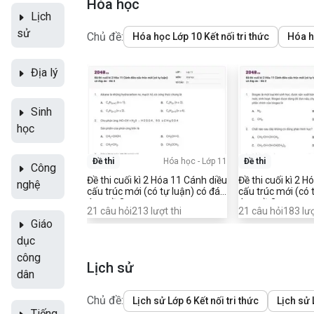
Hóa học
Lịch
sử
Chủ đề:
Hóa học Lớp 10 Kết nối tri thức
Hóa họ
Địa lý
Sinh
học
Đề thi
Hóa học
-
Lớp 11
Đề thi
Công
Đề thi cuối kì 2 Hóa 11 Cánh diều
Đề thi cuối kì 2 
nghệ
cấu trúc mới (có tự luận) có đáp
cấu trúc mới (có 
án - Đề 3
án - Đề 2
21
câu hỏi
213
lượt thi
21
câu hỏi
183
lượ
Giáo
dục
công
Lịch sử
dân
Chủ đề:
Lịch sử Lớp 6 Kết nối tri thức
Lịch sử 
Tiếng