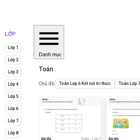
LỚP
Lớp 1
Danh mục
Lớp 2
Toán
Lớp 3
Chủ đề:
Toán Lớp 6 Kết nối tri thức
Toán Lớp 7 
Lớp 4
Lớp 5
Lớp 6
Lớp 7
Lớp 8
Đề thi
Toán
-
Lớp 2
Đề thi