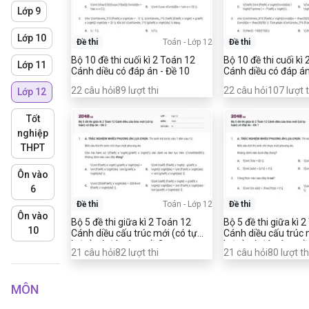
Lớp 9
Lớp 10
Đề thi
Toán
-
Lớp 12
Đề thi
Bộ 10 đề thi cuối kì 2 Toán 12
Bộ 10 đề thi cuối kì
Lớp 11
Cánh diều có đáp án - Đề 10
Cánh diều có đáp án
22
câu hỏi
89
lượt thi
22
câu hỏi
107
lượt t
Lớp 12
Tốt
nghiệp
THPT
Ôn vào
6
Đề thi
Toán
-
Lớp 12
Đề thi
Ôn vào
Bộ 5 đề thi giữa kì 2 Toán 12
Bộ 5 đề thi giữa kì 
10
Cánh diều cấu trúc mới (có tự
Cánh diều cấu trúc 
luận) có đáp án - Đề 2
luận) có đáp án - Đề
21
câu hỏi
82
lượt thi
21
câu hỏi
80
lượt th
MÔN