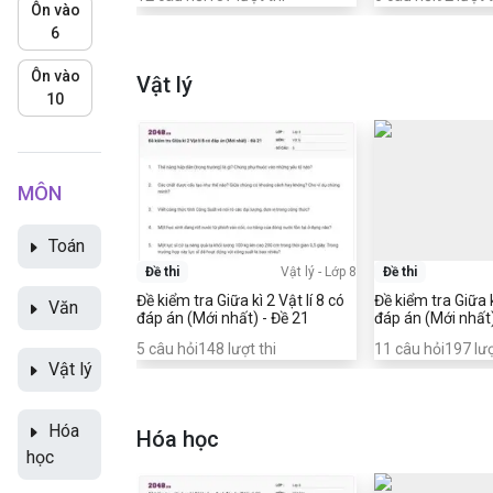
Ôn vào
6
Ôn vào
Vật lý
10
MÔN
Toán
Đề thi
Vật lý
-
Lớp 8
Đề thi
Đề kiểm tra Giữa kì 2 Vật lí 8 có
Đề kiểm tra Giữa k
Văn
đáp án (Mới nhất) - Đề 21
đáp án (Mới nhất)
5
câu hỏi
148
lượt thi
11
câu hỏi
197
lượ
Vật lý
Hóa
Hóa học
học