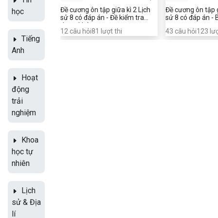
Đề cương ôn tập giữa kì 2 Lịch
Đề cương ôn tập g
học
sử 8 có đáp án - Đề kiểm tra
sử 8 có đáp án - 
tham khảo
12
câu hỏi
81
lượt thi
43
câu hỏi
123
lượ
Tiếng
Anh
Hoạt
động
trải
nghiệm
Khoa
học tự
nhiên
Lịch
sử & Địa
lí