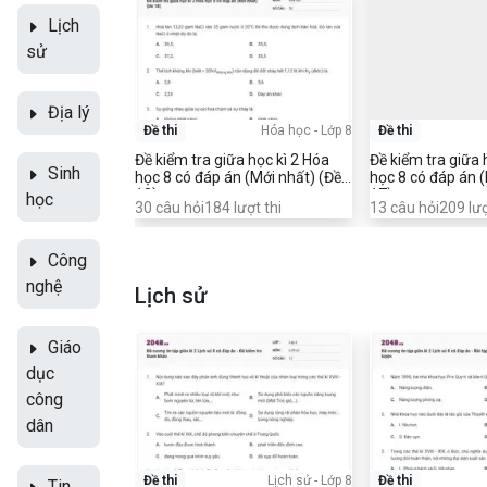
Lịch
sử
Địa lý
Đề thi
Hóa học
-
Lớp 8
Đề thi
Đề kiểm tra giữa học kì 2 Hóa
Đề kiểm tra giữa 
Sinh
học 8 có đáp án (Mới nhất) (Đề
học 8 có đáp án (
18)
17)
học
30
câu hỏi
184
lượt thi
13
câu hỏi
209
lượ
Công
nghệ
Lịch sử
Giáo
dục
công
dân
Đề thi
Lịch sử
-
Lớp 8
Đề thi
Tin