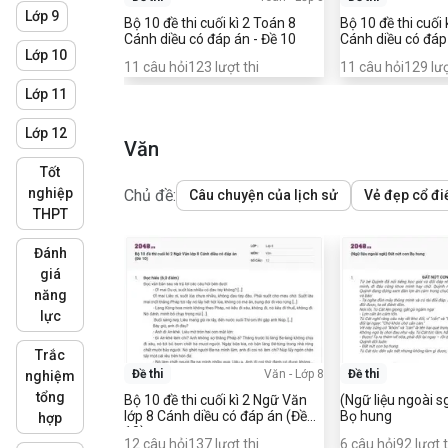
Lớp 9
Bộ 10 đề thi cuối kì 2 Toán 8
Bộ 10 đề thi cuối kì 2 Toá
Cánh diều có đáp án - Đề 10
Cánh diều có đáp
Lớp 10
11
câu hỏi
123
lượt thi
11
câu hỏi
129
lượ
Lớp 11
Lớp 12
Văn
Tốt
nghiệp
Chủ đề:
Câu chuyện của lịch sử
Vẻ đẹp cổ đi
THPT
Đánh
giá
năng
lực
Trắc
Đề thi
Văn
-
Lớp 8
Đề thi
nghiệm
tổng
Bộ 10 đề thi cuối kì 2 Ngữ Văn
(Ngữ liệu ngoài s
lớp 8 Cánh diều có đáp án (Đề
Bọ hung
hợp
10)
12
câu hỏi
137
lượt thi
6
câu hỏi
92
lượt t