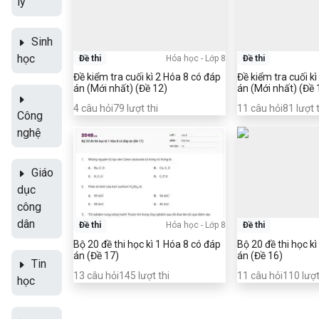
lý
Sinh
học
Đề thi
Hóa học
-
Lớp 8
Đề thi
Đề kiểm tra cuối kì 2 Hóa 8 có đáp
Đề kiểm tra cuối kì 2 Hóa
án (Mới nhất) (Đề 12)
án (Mới nhất) (Đề 
4
câu hỏi
79
lượt thi
11
câu hỏi
81
lượt 
Công
nghệ
Giáo
dục
công
dân
Đề thi
Hóa học
-
Lớp 8
Đề thi
Bộ 20 đề thi học kì 1 Hóa 8 có đáp
Bộ 20 đề thi học k
án (Đề 17)
án (Đề 16)
Tin
13
câu hỏi
145
lượt thi
11
câu hỏi
110
lượt
học