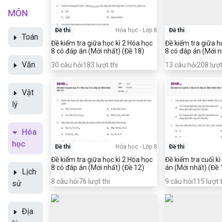
MÔN
Đề thi
Hóa học
-
Lớp 8
Đề thi
Toán
Đề kiểm tra giữa học kì 2 Hóa học
Đề kiểm tra giữa h
8 có đáp án (Mới nhất) (Đề 18)
8 có đáp án (Mới n
Văn
30
câu hỏi
183
lượt thi
13
câu hỏi
208
lượt
Vật
lý
Hóa
học
Đề thi
Hóa học
-
Lớp 8
Đề thi
Đề kiểm tra giữa học kì 2 Hóa học
Đề kiểm tra cuối k
8 có đáp án (Mới nhất) (Đề 12)
án (Mới nhất) (Đề 
Lịch
8
câu hỏi
76
lượt thi
9
câu hỏi
115
lượt 
sử
Địa