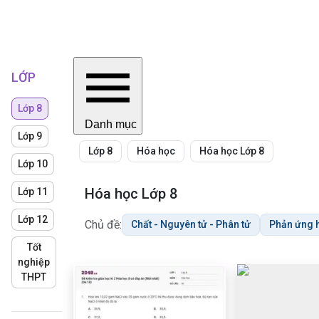
LỚP
Lớp 8
Danh mục
Lớp 9
Lớp 8
Hóa học
Hóa học Lớp 8
Lớp 10
Hóa học Lớp 8
Lớp 11
Lớp 12
Chủ đề:
Chất - Nguyên tử - Phân tử
Phản ứng 
Tốt
nghiệp
THPT