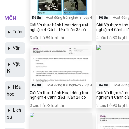
MÔN
Đề thi
Hoạt động trải nghiệm
-
Lớp 4
Đề thi
Hoạt động
Giải Vở thực hành Hoạt động trải
Giải Vở thực hành
nghiệm 4 Cánh diều Tuần 35 có
nghiệm 4 Cánh di
Toán
đáp án
đáp án
3
câu hỏi
84
lượt thi
4
câu hỏi
80
lượt t
Văn
Vật
lý
Đề thi
Hoạt động trải nghiệm
-
Lớp 4
Đề thi
Hoạt động
Hóa
Giải Vở thực hành Hoạt động trải
Giải Vở thực hành
học
nghiệm 4 Cánh diều Tuần 24 có
nghiệm 4 Cánh di
đáp án
đáp án
3
câu hỏi
72
lượt thi
3
câu hỏi
90
lượt t
Lịch
sử