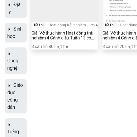
Địa
lý
Đề thi
Hoạt động trải nghiệm
-
Lớp 4
Đề thi
Hoạt động
Sinh
Giải Vở thực hành Hoạt động trải
Giải Vở thực hành
học
nghiệm 4 Cánh diều Tuần 13 có
nghiệm 4 Cánh di
đáp án
đáp án
3
câu hỏi
80
lượt thi
3
câu hỏi
70
lượt t
Công
nghệ
Giáo
dục
công
dân
Tiếng