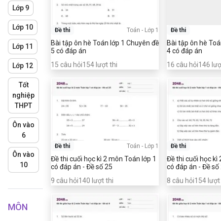
Lớp 9
Lớp 10
Đề thi
Toán
-
Lớp 1
Đề thi
Bài tập ôn hè Toán lớp 1 Chuyên đề
Bài tập ôn hè Toá
Lớp 11
5 có đáp án
4 có đáp án
15
câu hỏi
154
lượt thi
16
câu hỏi
146
lượ
Lớp 12
Tốt
nghiệp
THPT
Ôn vào
6
Đề thi
Toán
-
Lớp 1
Đề thi
Ôn vào
Đề thi cuối học kì 2 môn Toán lớp 1
Đề thi cuối học k
10
có đáp án - Đề số 25
có đáp án - Đề số
9
câu hỏi
140
lượt thi
8
câu hỏi
154
lượt 
MÔN