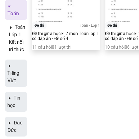
Toán
Đề thi
Toán
-
Lớp 1
Đề thi
Toán
Đề thi giữa học kì 2 môn Toán lớp 1
Đề thi giữa học k
Lớp 1
có đáp án - Đề số 4
có đáp án - Đề số
Kết nối
11
câu hỏi
81
lượt thi
10
câu hỏi
86
lượt 
tri thức
Tiếng
Việt
Tin
học
Đạo
Đức