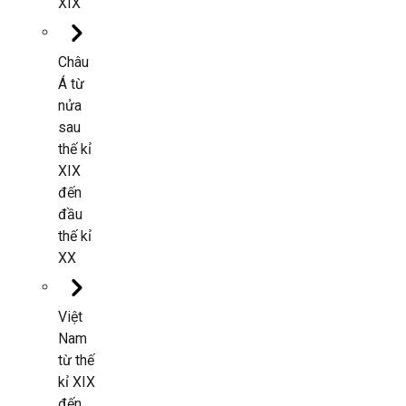
XIX
Châu
Á từ
nửa
sau
thế kỉ
XIX
đến
đầu
thế kỉ
XX
Việt
Nam
từ thế
kỉ XIX
đến