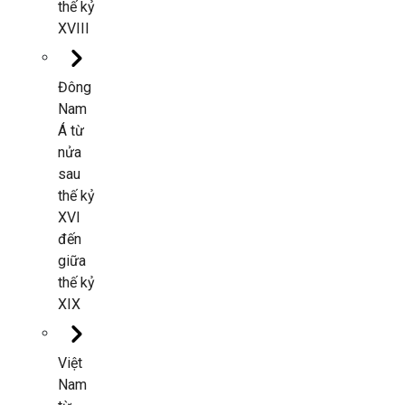
thế kỷ
XVIII
Đông
Nam
Á từ
nửa
sau
thế kỷ
XVI
đến
giữa
thế kỷ
XIX
Việt
Nam