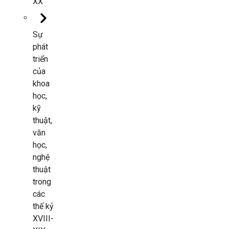
XX
Sự
phát
triển
của
khoa
học,
kỹ
thuật,
văn
học,
nghệ
thuật
trong
các
thế kỷ
XVIII-