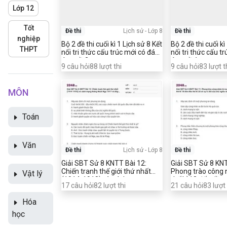
Lớp 12
Tốt
Đề thi
Lịch sử
-
Lớp 8
Đề thi
nghiệp
Bộ 2 đề thi cuối kì 1 Lịch sử 8 Kết
Bộ 2 đề thi cuối kì
THPT
nối tri thức cấu trúc mới có đáp
nối tri thức cấu t
án - Đề 2
án - Đề 1
9
câu hỏi
88
lượt thi
9
câu hỏi
83
lượt t
MÔN
Toán
Văn
Đề thi
Lịch sử
-
Lớp 8
Đề thi
Giải SBT Sử 8 KNTT Bài 12:
Giải SBT Sử 8 KNT
Chiến tranh thế giới thứ nhất
Phong trào công 
Vật lý
(1914-1918) và cách mạng
thế kỉ 18 đến đầu 
17
câu hỏi
82
lượt thi
21
câu hỏi
83
lượt 
tháng Mười Nga 1917 có đáp án
ra đời của chủ ng
học có đáp án
Hóa
học