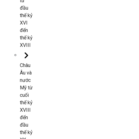
từ
đầu
thế kỷ
XVI
đến
thế kỷ
XVIII
Châu
Âu và
nước
Mỹ từ
cuối
thế kỷ
XVIII
đến
đầu
thế kỷ