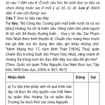
từ câu
7
đến câu
8
.
Ở m
ỗi câu hỏi, thí sinh
đọc tư liệu và
chọn đúng hoặc sai ở mỗi ý a), b), c), d).
Lưu ý:
đánh
dấu X vào cột đúng/ sai.
Câu 7.
Đọc tư liệu sau đây:
Tư liệu.
“Bộ Công tâu: Cương giới mặt biển nước ta có xứ
[đảo] Hoàng Sa rất là hiểm yếu. Hằng năm nên phái người
đi dò xét để thuộc đường biển ... Vua y lời tâu. Sai Phạm
Hữu Nhật đem binh thuyền đi. Chuẩn cho mang theo mười
bài gỗ đến nơi đó dựng làm dấu, ghi khắc những chữ:
“Minh Mạng thứ 17, năm Bính Thân [1836], Thuỷ quân
Chánh đội trưởng Suất đội Phạm Hữu Nhật, vâng mệnh đi
Hoàng Sa trông nom đo đạc đến đây lưu dấu để ghi nhớ".
(Theo: Quốc sử quán Triều Nguyễn, Đại Nam thực lục, Tập
bốn, NXB Giáo dục, 2004, tr. 851, 867)
Nhận định
Đúng
Sai
a) Tư liệu trên phản ánh về quá trình xác
lập và thực thi chủ quyền của Việt Nam
tại quần đảo Hoàng Sa và quần đảo
Trường Sa dưới thời các chúa Nguyễn.