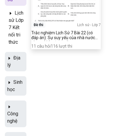
Lịch
sử Lớp
Đề thi
Lịch sử
-
Lớp 7
7 Kết
Trắc nghiệm Lịch Sử 7 Bài 22 (có
nối tri
đáp án): Sự suy yếu của nhà nước
thức
phong kiến tập quyền
11
câu hỏi
116
lượt thi
Địa
lý
Sinh
học
Công
nghệ