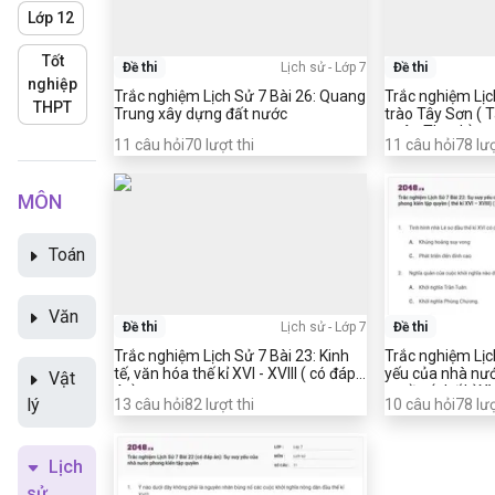
Lớp 12
Tốt
Đề thi
Lịch sử
-
Lớp 7
Đề thi
nghiệp
Trắc nghiệm Lịch Sử 7 Bài 26: Quang
Trắc nghiệm Lịc
THPT
Trung xây dựng đất nước
trào Tây Sơn ( 
quân Thanh)
11
câu hỏi
70
lượt thi
11
câu hỏi
78
lượ
MÔN
Toán
Văn
Đề thi
Lịch sử
-
Lớp 7
Đề thi
Trắc nghiệm Lịch Sử 7 Bài 23: Kinh
Trắc nghiệm Lịc
tế, văn hóa thế kỉ XVI - XVIII ( có đáp
yếu của nhà nướ
Vật
án)
quyền ( thế kỉ XV
lý
13
câu hỏi
82
lượt thi
10
câu hỏi
78
lượ
án)
Lịch
sử