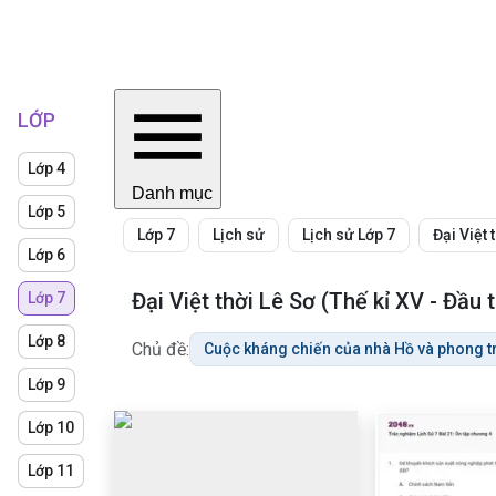
LỚP
Lớp 4
Danh mục
Lớp 5
Lớp 7
Lịch sử
Lịch sử Lớp 7
Đại Việt 
Lớp 6
Đại Việt thời Lê Sơ (Thế kỉ XV - Đầu t
Lớp 7
Lớp 8
Chủ đề:
Cuộc kháng chiến của nhà Hồ và phong tr
Lớp 9
Lớp 10
Lớp 11