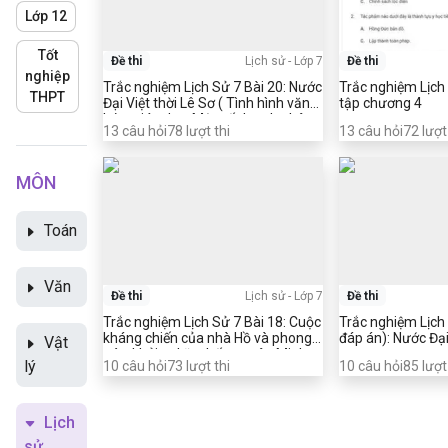
Lớp 12
Tốt
Đề thi
Lịch sử
-
Lớp 7
Đề thi
nghiệp
Trắc nghiệm Lịch Sử 7 Bài 20: Nước
Trắc nghiệm Lịch 
THPT
Đại Việt thời Lê Sơ ( Tình hình văn
tập chương 4
hóa, giáo dục. Một số doanh nhân
13
câu hỏi
78
lượt thi
13
câu hỏi
72
lượt
văn hóa xuất sắc) ( có đáp án)
MÔN
Toán
Văn
Đề thi
Lịch sử
-
Lớp 7
Đề thi
Trắc nghiệm Lịch Sử 7 Bài 18: Cuộc
Trắc nghiệm Lịch 
kháng chiến của nhà Hồ và phong
đáp án): Nước Đại
Vật
trào khởi nghĩa chống quân Minh
lý
10
câu hỏi
73
lượt thi
10
câu hỏi
85
lượt
đầu thế kỉ XV
Lịch
sử