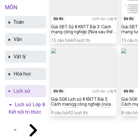
MÔN
Đề thi
Lịch sử
-
Lớp 8
Đề thi
Toán
Giải SBT Sử 8 KNTT Bài 3: Cách
Giải SBT
mạng công nghiệp (Nửa sau thế kỉ
mạng tư 
18- cuối thể kỉ 19) có đáp án
có đáp 
Văn
15
câu hỏi
69
lượt thi
15
câu h
Vật lý
Hóa học
Lịch sử
Đề thi
Lịch sử
-
Lớp 8
Đề thi
Giải SGK Lịch sử 8 KNTT Bài 3:
Giải SGK
Cách mancjg công nghiệp (nửa
Cách mạ
Lịch sử Lớp 8
sau thế kỉ XVIII - giữa thế kỉ XIX)
kỉ XVIII
Kết nối tri thức
9
câu hỏi
92
lượt thi
8
câu hỏ