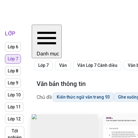
LỚP
Lớp 6
Danh mục
Lớp 7
Lớp 7
Văn
Văn Lớp 7 Cánh diều
Văn b
Lớp 8
Văn bản thông tin
Lớp 9
Lớp 10
Chủ đề:
Kiến thức ngữ văn trang 93
Ghe xuốn
Lớp 11
Lớp 12
Tốt
nghiệp