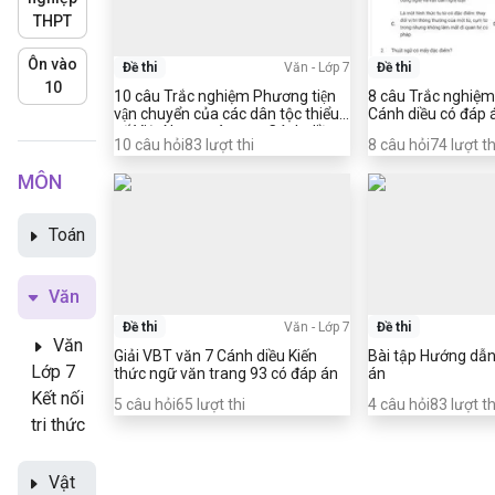
THPT
Ôn vào
Đề thi
Văn
-
Lớp 7
Đề thi
10
10 câu Trắc nghiệm Phương tiện
8 câu Trắc nghiệm 
vận chuyển của các dân tộc thiểu
Cánh diều có đáp 
số Việt Nam ngày xưa Cánh diều
10
câu hỏi
83
lượt thi
8
câu hỏi
74
lượt th
có đáp án
MÔN
Toán
Văn
Đề thi
Văn
-
Lớp 7
Đề thi
Văn
Giải VBT văn 7 Cánh diều Kiến
Bài tập Hướng dẫn
Lớp 7
thức ngữ văn trang 93 có đáp án
án
Kết nối
5
câu hỏi
65
lượt thi
4
câu hỏi
83
lượt th
tri thức
Vật