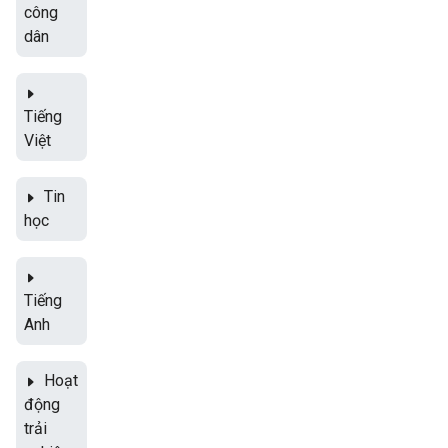
công
dân
Tiếng
Việt
Tin
học
Tiếng
Anh
Hoạt
động
trải