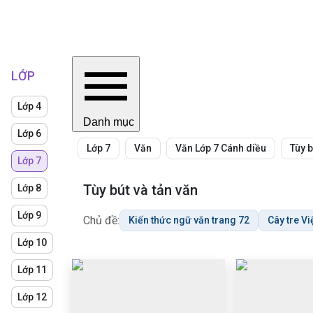
LỚP
Lớp 4
Danh mục
Lớp 6
Lớp 7
Văn
Văn Lớp 7 Cánh diều
Tùy b
Lớp 7
Tùy bút và tản văn
Lớp 8
Lớp 9
Chủ đề:
Kiến thức ngữ văn trang 72
Cây tre V
Lớp 10
Lớp 11
Lớp 12