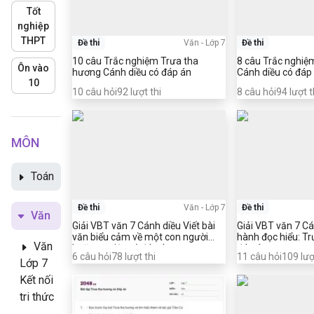
Tốt
nghiệp
THPT
Đề thi
Văn
-
Lớp 7
Đề thi
10 câu Trắc nghiệm Trưa tha
8 câu Trắc nghiệm 
Ôn vào
hương Cánh diều có đáp án
Cánh diều có đáp
10
10
câu hỏi
92
lượt thi
8
câu hỏi
94
lượt t
MÔN
Toán
Đề thi
Văn
-
Lớp 7
Đề thi
Văn
Giải VBT văn 7 Cánh diều Viết bài
Giải VBT văn 7 C
văn biểu cảm về một con người
hành đọc hiểu: T
Văn
hoặc sự việc có đáp án
đáp án
6
câu hỏi
78
lượt thi
11
câu hỏi
109
lượ
Lớp 7
Kết nối
tri thức