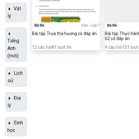
Vật
lý
Đề thi
Văn
-
Lớp 7
Đề thi
Bài tập Trưa tha hương có đáp án
Bài tập Thực hành
62 có đáp án
Tiếng
12
câu hỏi
81
lượt thi
4
câu hỏi
101
lượt 
Anh
(mới)
Lịch
sử
Địa
lý
Sinh
học