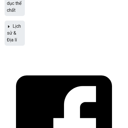
dục thể
chất
Lịch
sử &
Địa lí