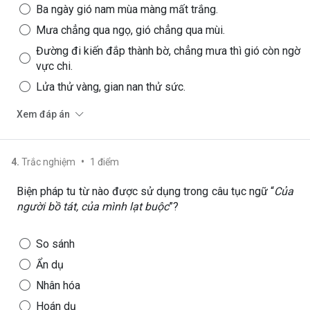
Ba ngày gió nam mùa màng mất trắng.
Mưa chẳng qua ngọ, gió chẳng qua mùi.
Đường đi kiến đắp thành bờ, chẳng mưa thì gió còn ngờ
vực chi.
Lửa thử vàng, gian nan thử sức.
Xem đáp án
•
4
.
Trắc nghiệm
1
điểm
Biện pháp tu từ nào được sử dụng trong câu tục ngữ “
Của
người bồ tát, của mình lạt buộc
”?
So sánh
Ẩn dụ
Nhân hóa
Hoán dụ