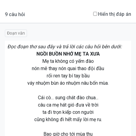
Hiển thị đáp án
9
câu hỏi
Đoạn văn
Đọc đoạn thơ sau đây và trả lời các câu hỏi bên dưới:
NGỒI BUỒN NHỚ MẸ TA XƯA
Mẹ ta không có yếm đào
nón mê thay nón quai thao đội đầu
rối ren tay bí tay bầu
váy nhuộm bùn áo nhuộm nâu bốn mùa.
Cái cò... sung chát đào chua...
câu ca mẹ hát gió đưa về trời
ta đi trọn kiếp con người
cũng không đi hết mấy lời mẹ ru.
Bao giờ cho tới mùa thu